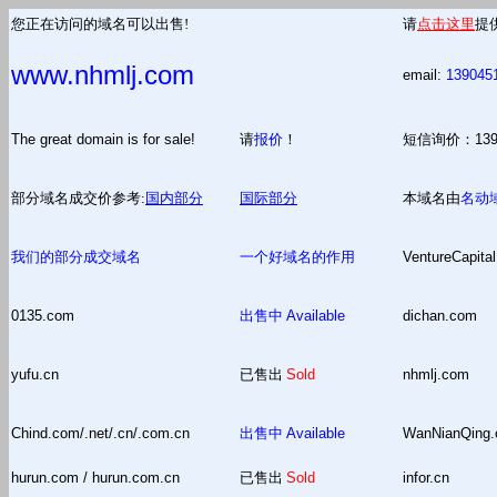
您正在访问的域名可以出售!
请
点击这里
提
www.nhmlj.com
email:
139045
The great domain is for sale!
请
报价
！
短信询价：13
部分域名成交价参考:
国内部分
国际部分
本域名由
名动
我们的部分成交域名
一个好域名的作用
VentureCapital
0135.com
出售中
Available
dichan.com
yufu.cn
已售出
Sold
nhmlj.com
Chind.com/.net/.cn/.com.cn
出售中
Available
WanNianQing
hurun.com / hurun.com.cn
已售出
Sold
infor.cn