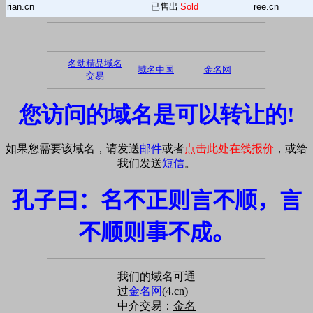
rian.cn
已售出
Sold
ree.cn
名动精品域名
域名中国
金名网
交易
您访问的域名是可以转让的!
如果您需要该域名，请发送
邮件
或者
点击此处在线报价
，或给
我们发送
短信
。
孔子曰：名不正则言不顺，言
不顺则事不成。
我们的域名可通
过
金名网
(4.cn)
中介交易：
金名